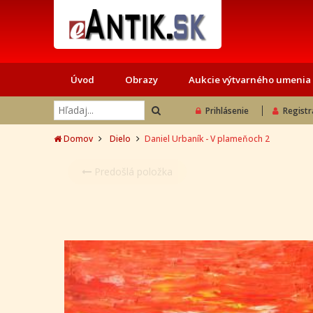
Úvod
Obrazy
Aukcie výtvarného umenia
Prihlásenie
Registr
Domov
Dielo
Daniel Urbaník - V plameňoch 2
Predošlá položka