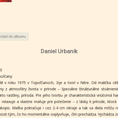
ridať do albumu
Daniel Urbaník
75
poľčany
il v roku 1975 v Topoľčanoch, žije a tvorí v Nitre. Od malička ci
y z atmosféry života v prírode – špeciálne štrukturálne stvárnenie
 rastliny, príroda. Pre jeho tvorbu je charakteristická vnútorná h
be relaxuje a vlastne maľuje pre potešenie – z lásky k prírode, ktor
rukopis. Maľba pokračuje i cez 2-4 cm okraje a tak sa diela môžu 
sti tým, čo ho momentálne ovplyvňuje, čím prechádza. Vychádza zo 