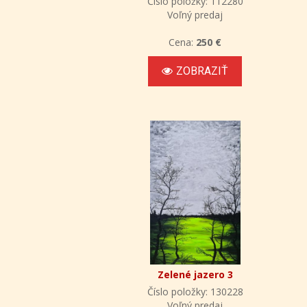
Číslo položky: 112280
Voľný predaj
Cena:
250 €
ZOBRAZIŤ
Zelené jazero 3
Číslo položky: 130228
Voľný predaj