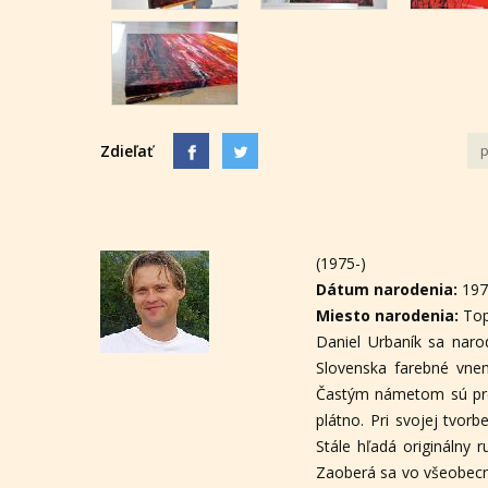
Zdieľať
p
(1975-)
Dátum narodenia:
19
Miesto narodenia:
To
Daniel Urbaník sa narod
Slovenska farebné vnem
Častým námetom sú preto
plátno. Pri svojej tvor
Stále hľadá originálny 
Zaoberá sa vo všeobecno