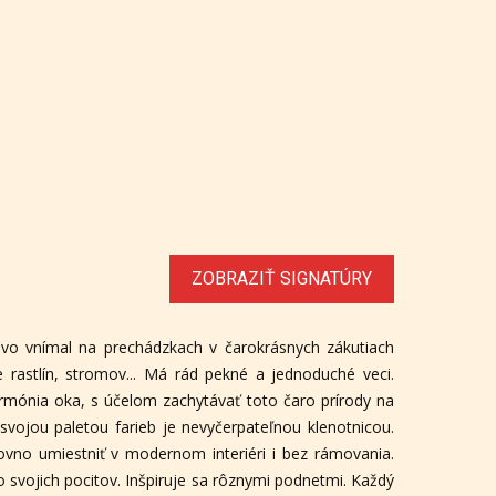
ZOBRAZIŤ SIGNATÚRY
tlivo vnímal na prechádzkach v čarokrásnych zákutiach
 rastlín, stromov... Má rád pekné a jednoduché veci.
armónia oka, s účelom zachytávať toto čaro prírody na
á svojou paletou farieb je nevyčerpateľnou klenotnicou.
rovno umiestniť v modernom interiéri i bez rámovania.
svojich pocitov. Inšpiruje sa rôznymi podnetmi. Každý