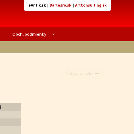
eAntik.sk
|
Dartesro.sk
|
ArtConsulting.sk
Obch. podmienky
Ďalšia položka
j