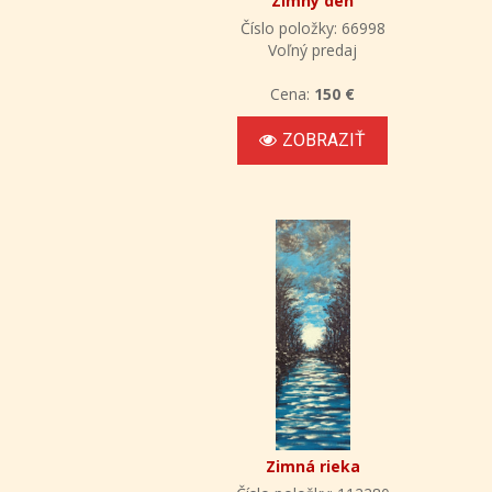
Zimný deň
Číslo položky: 66998
Voľný predaj
Cena:
150 €
ZOBRAZIŤ
Zimná rieka