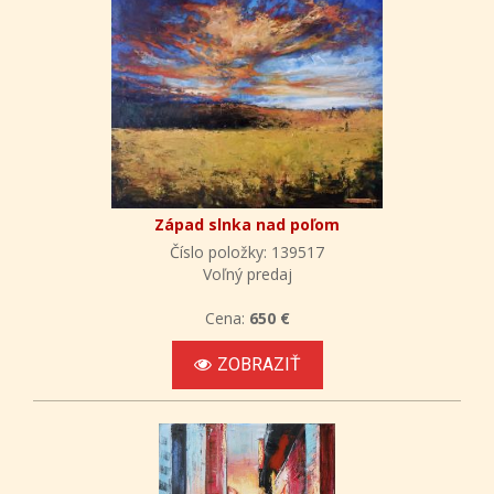
Západ slnka nad poľom
Číslo položky: 139517
Voľný predaj
Cena:
650 €
ZOBRAZIŤ