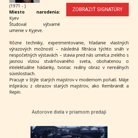
(1971 - )
ZOBRAZIŤ SIGNATÚRY
Miesto narodenia:
Kyev
Študoval výtvarné
umenie v Kyjeve.
Rôzne techniky, experimentovanie, hľadanie vlastných
výrazových možností – následná filtrácia týchto snáh v
nespočetných výstavách – stavia pred nás umelca zrelého s
jasnou víziou stvárňovaného sveta, obohatenou o
intelektuálne hádanky, tvoriac reálny obraz v nereálnych
súvislostiach.
Pracuje v štýle starých majstrov v modernom poňatí. Máje
inšpiráciu z obrazov starých majstrov, ako Rembrandt a
Repin.
Autorove diela v priamom predaji