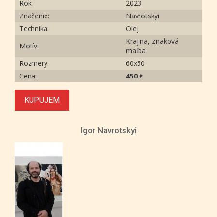
Rok:
2023
Značenie:
Navrotskyi
Technika:
Olej
Krajina, Znaková
Motív:
maľba
Rozmery:
60х50
Cena:
450
€
KUPUJEM
Igor Navrotskyi