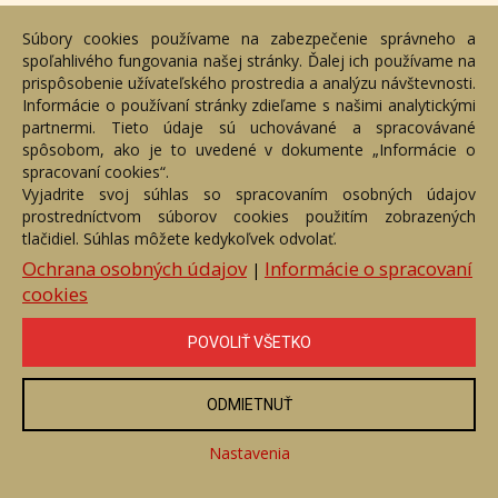
Súbory cookies používame na zabezpečenie správneho a
spoľahlivého fungovania našej stránky. Ďalej ich používame na
prispôsobenie užívateľského prostredia a analýzu návštevnosti.
Informácie o používaní stránky zdieľame s našimi analytickými
partnermi. Tieto údaje sú uchovávané a spracovávané
spôsobom, ako je to uvedené v dokumente „Informácie o
spracovaní cookies“.
Vyjadrite svoj súhlas so spracovaním osobných údajov
prostredníctvom súborov cookies použitím zobrazených
tlačidiel. Súhlas môžete kedykoľvek odvolať.
Ochrana osobných údajov
Informácie o spracovaní
Tatry
|
cookies
Číslo položky: 156105
Voľný predaj
POVOLIŤ VŠETKO
Cena:
420 €
ODMIETNUŤ
ZOBRAZIŤ
Nastavenia