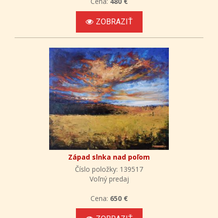
Cena:
480 €
ZOBRAZIŤ
Západ slnka nad poľom
Číslo položky: 139517
Voľný predaj
Cena:
650 €