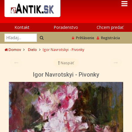
Kontakt
Poradenstvo
Chcem predať
Prihlásenie
Registrácia
Domov
Dielo
Igor Navrotskyi - Pivonky
Naspäť
Igor Navrotskyi - Pivonky