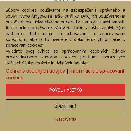
Súbory cookies používame na zabezpečenie správneho a
Cena:
590 €
spoľahlivého fungovania našej stránky. Ďalej ich používame na
prispôsobenie užívateľského prostredia a analýzu návštevnosti.
ZOBRAZIŤ
Informácie o používaní stránky zdieľame s našimi analytickými
partnermi. Tieto údaje sú uchovávané a spracovávané
spôsobom, ako je to uvedené v dokumente „Informácie o
spracovaní cookies“.
Vyjadrite svoj súhlas so spracovaním osobných údajov
prostredníctvom súborov cookies použitím zobrazených
tlačidiel. Súhlas môžete kedykoľvek odvolať.
Ochrana osobných údajov
Informácie o spracovaní
|
cookies
POVOLIŤ VŠETKO
Tatry
ODMIETNUŤ
Číslo položky: 156105
Voľný predaj
Nastavenia
Cena:
420 €