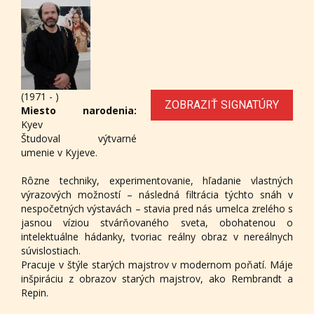
(1971 - )
ZOBRAZIŤ SIGNATÚRY
Miesto narodenia:
Kyev
Študoval výtvarné
umenie v Kyjeve.
Rôzne techniky, experimentovanie, hľadanie vlastných
výrazových možností – následná filtrácia týchto snáh v
nespočetných výstavách – stavia pred nás umelca zrelého s
jasnou víziou stvárňovaného sveta, obohatenou o
intelektuálne hádanky, tvoriac reálny obraz v nereálnych
súvislostiach.
Pracuje v štýle starých majstrov v modernom poňatí. Máje
inšpiráciu z obrazov starých majstrov, ako Rembrandt a
Repin.