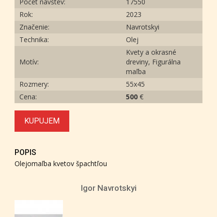
Počet návštev:
17550
Rok:
2023
Značenie:
Navrotskyi
Technika:
Olej
Kvety a okrasné
Motív:
dreviny, Figurálna
maľba
Rozmery:
55х45
Cena:
500
€
KUPUJEM
POPIS
Olejomaľba kvetov špachtľou
Igor Navrotskyi