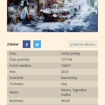
Zdieľať
pridať do albumu
Stav:
Voľný predaj
Číslo položky:
137149
Počet návštev:
19847
Rok:
2023
Značenie:
Navrotskyi
Technika:
Olej
Mesto, Figurálna
Motív:
maľba
Rozmery:
40х50