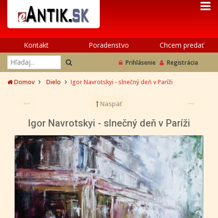
Kontakt
Poradenstvo
Chcem predať
Prihlásenie
Registrácia
Domov
Dielo
Igor Navrotskyi - slnečný deň v Paríži
Naspäť
Igor Navrotskyi - slnečný deň v Paríži