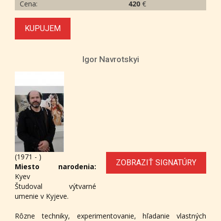
Cena:
420
€
KUPUJEM
Igor Navrotskyi
(1971 - )
ZOBRAZIŤ SIGNATÚRY
Miesto narodenia:
Kyev
Študoval výtvarné
umenie v Kyjeve.
Rôzne techniky, experimentovanie, hľadanie vlastných