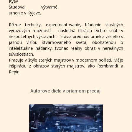
Kyev
Študoval výtvarné
umenie v Kyjeve.
Rôzne techniky, experimentovanie, hľadanie vlastných
výrazových možností – následná filtrácia týchto snáh v
nespočetných výstavách – stavia pred nás umelca zrelého s
jasnou víziou stvárňovaného sveta, obohatenou o
intelektuálne hádanky, tvoriac reálny obraz v nereálnych
súvislostiach.
Pracuje v štýle starých majstrov v modernom poňatí. Máje
inšpiráciu z obrazov starých majstrov, ako Rembrandt a
Repin.
Autorove diela v priamom predaji