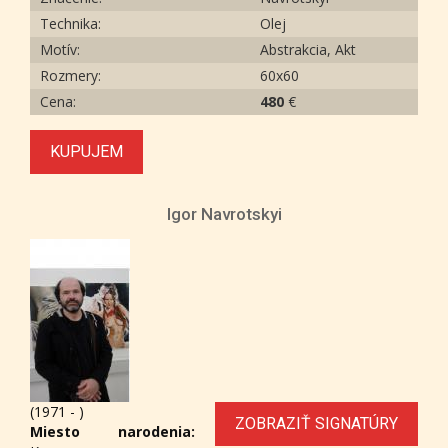
Technika:
Olej
Motív:
Abstrakcia, Akt
Rozmery:
60х60
Cena:
480
€
KUPUJEM
Igor Navrotskyi
(1971 - )
ZOBRAZIŤ SIGNATÚRY
Miesto narodenia: