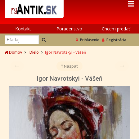
Kontakt
Poradenstvo
Chcem predať
Prihlásenie
Registrácia
Domov
Dielo
Igor Navrotskyi - Vášeň
Naspäť
Igor Navrotskyi - Vášeň