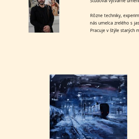
Študoval výtvarné umeni
Rôzne techniky, experim
nás umelca zrelého s ja
Pracuje v štýle starých