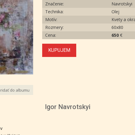
Značenie:
Navrotskyi
Technika:
Olej
Motív:
Kvety a okr
Rozmery:
60х80
Cena:
650
€
KUPUJEM
ridať do albumu
Igor Navrotskyi
ev