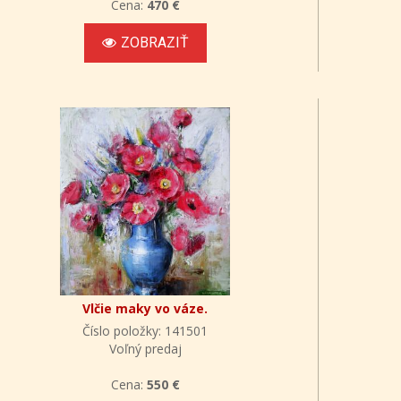
Cena:
470 €
ZOBRAZIŤ
Vlčie maky vo váze.
Číslo položky: 141501
Voľný predaj
Cena:
550 €