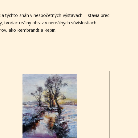
cia týchto snáh v nespočetných výstavách – stavia pred
 tvoriac reálny obraz v nereálnych súvislostiach.
trov, ako Rembrandt a Repin.