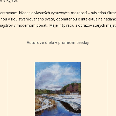
e v Kyjeve.
entovanie, hľadanie vlastných výrazových možností – následná filtrá
snou víziou stvárňovaného sveta, obohatenou o intelektuálne hádanky,
 majstrov v modernom poňatí. Máje inšpiráciu z obrazov starých majs
Autorove diela v priamom predaji