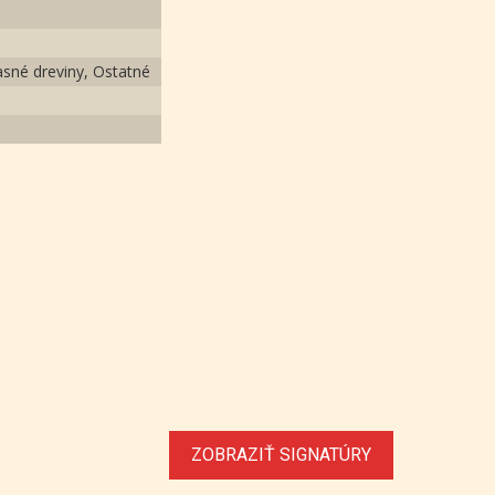
asné dreviny, Ostatné
ZOBRAZIŤ SIGNATÚRY