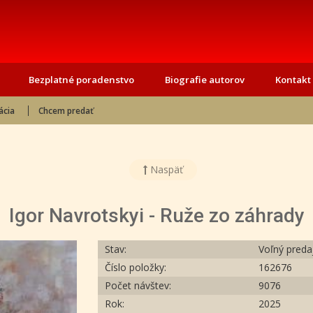
Bezplatné poradenstvo
Biografie autorov
Kontakt
ácia
Chcem predať
Naspäť
Igor Navrotskyi - Ruže zo záhrady
Stav:
Voľný preda
Číslo položky:
162676
Počet návštev:
9076
Rok:
2025