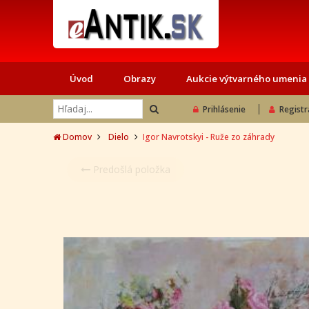
Úvod
Obrazy
Aukcie výtvarného umenia
Prihlásenie
Registr
Domov
Dielo
Igor Navrotskyi - Ruže zo záhrady
Predošlá položka