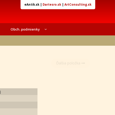
eAntik.sk
|
Dartesro.sk
|
ArtConsulting.sk
Obch. podmienky
Ďalšia položka
j