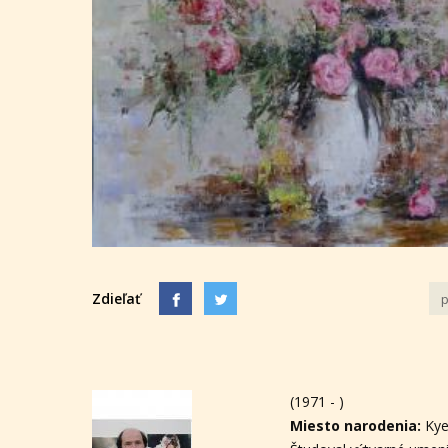
Zdieľať
p
(1971 - )
Miesto narodenia:
Ky