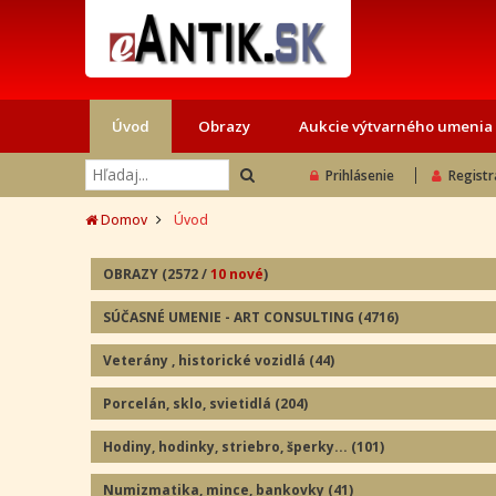
Úvod
Obrazy
Aukcie výtvarného umenia
Prihlásenie
Registr
Domov
Úvod
OBRAZY
(2572
/
10 nové
)
SÚČASNÉ UMENIE - ART CONSULTING
(4716)
Veterány , historické vozidlá
(44
)
Porcelán, sklo, svietidlá
(204
)
Hodiny, hodinky, striebro, šperky...
(101
)
Numizmatika, mince, bankovky
(41
)