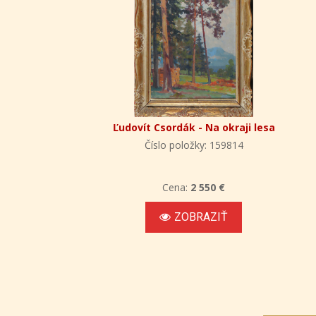
Ľudovít Csordák - Na okraji lesa
Číslo položky: 159814
Cena:
2 550 €
ZOBRAZIŤ