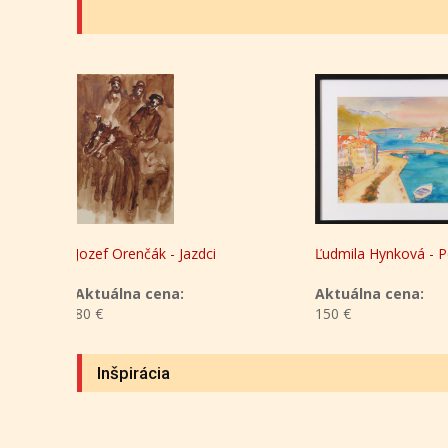
Ľudmila Hynková - Pobrežie
Katarína Zavacká 
Aktuálna cena:
Aktuálna cena:
150 €
500 €
Inšpirácia