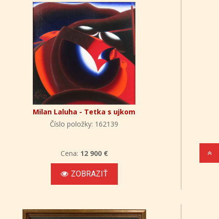
Milan Laluha - Tetka s ujkom
Číslo položky: 162139
Cena:
12 900 €
ZOBRAZIŤ