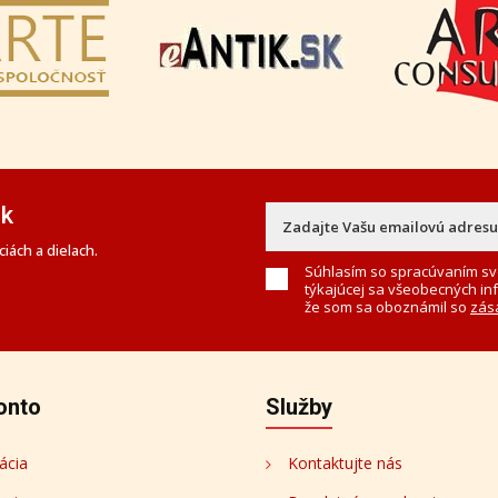
ek
iách a dielach.
Súhlasím so spracúvaním sv
týkajúcej sa všeobecných in
že som sa oboznámil so
zás
onto
Služby
ácia
Kontaktujte nás