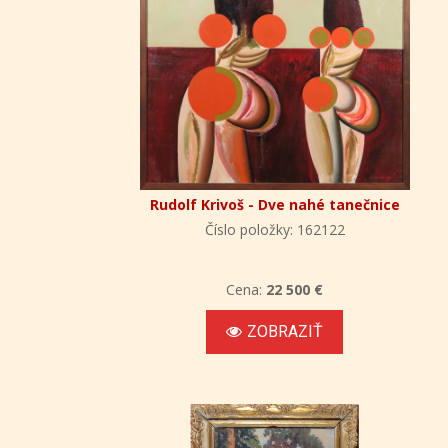
Rudolf Krivoš - Dve nahé tanečnice
Číslo položky: 162122
Cena:
22 500 €
ZOBRAZIŤ