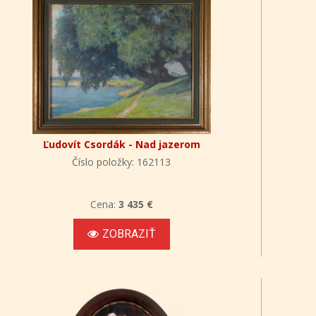
Ľudovít Csordák - Nad jazerom
Číslo položky: 162113
Cena:
3 435 €
ZOBRAZIŤ