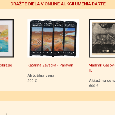
DRAŽTE DIELA V ONLINE AUKCII UMENIA DARTE
- Paraván
Vladimír Gažovič - Kývanie hláv
Attila Janošo
II.
(Dunčák) - D
Aktuálna cena:
Aktuálna ce
600 €
500 €