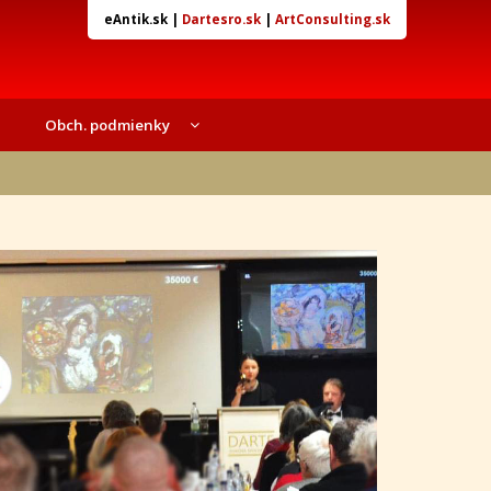
eAntik.sk
|
Dartesro.sk
|
ArtConsulting.sk
Obch. podmienky