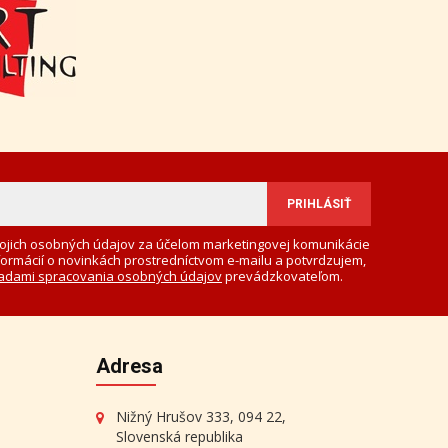
ojich osobných údajov za účelom marketingovej komunikácie
formácií o novinkách prostredníctvom e-mailu a potvrdzujem,
adami spracovania osobných údajov
prevádzkovateľom.
Adresa
Nižný Hrušov 333, 094 22,
Slovenská republika