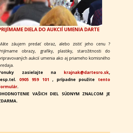
PRIJÍMAME DIELA DO AUKCIÍ UMENIA DARTE
Máte záujem predať obraz, alebo zistiť jeho cenu ?
Prijímame obrazy, grafiky, plastiky, starožitnosti do
pripravovaných aukcií umenia ako aj priameho komisného
predaja.
Ponuky zasielajte na
krajnak@dartesro.sk
,
resp.tel.
0905 959 101
, prípadne použite
tento
formulár
.
OHODNOTENIE VAŠICH DIEL SÚDNYM ZNALCOM JE
ZDARMA.