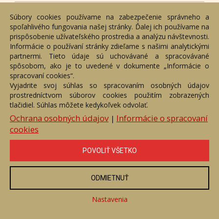
Súbory cookies používame na zabezpečenie správneho a
spoľahlivého fungovania našej stránky. Ďalej ich používame na
prispôsobenie užívateľského prostredia a analýzu návštevnosti.
Informácie o používaní stránky zdieľame s našimi analytickými
partnermi. Tieto údaje sú uchovávané a spracovávané
spôsobom, ako je to uvedené v dokumente „Informácie o
spracovaní cookies“.
Vyjadrite svoj súhlas so spracovaním osobných údajov
prostredníctvom súborov cookies použitím zobrazených
tlačidiel. Súhlas môžete kedykoľvek odvolať.
Ochrana osobných údajov
Informácie o spracovaní
|
Uvidíme sa tam
cookies
Číslo položky: 109738
Voľný predaj
POVOLIŤ VŠETKO
Cena:
50 €
ODMIETNUŤ
ZOBRAZIŤ
Nastavenia