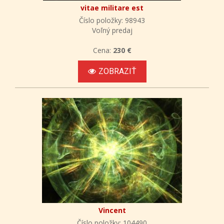
vitae militare est
Číslo položky: 98943
Voľný predaj
Cena:
230 €
ZOBRAZIŤ
Vincent
Číslo položky: 104490