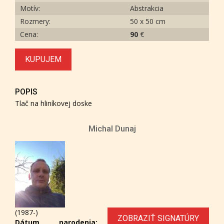
Motív:
Abstrakcia
Rozmery:
50 x 50 cm
Cena:
90
€
KUPUJEM
POPIS
Tlač na hliníkovej doske
Michal Dunaj
(1987-)
ZOBRAZIŤ SIGNATÚRY
Dátum narodenia: