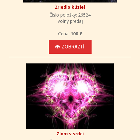
Žriedlo kúziel
Číslo položky: 26524
Voľný predaj
Cena:
100 €
ZOBRAZIŤ
Zlom v srdci