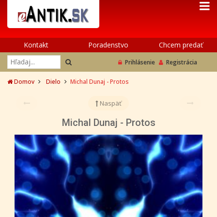
Kontakt
Poradenstvo
Chcem predať
Prihlásenie
Registrácia
Domov
Dielo
Michal Dunaj - Protos
Naspäť
Michal Dunaj - Protos