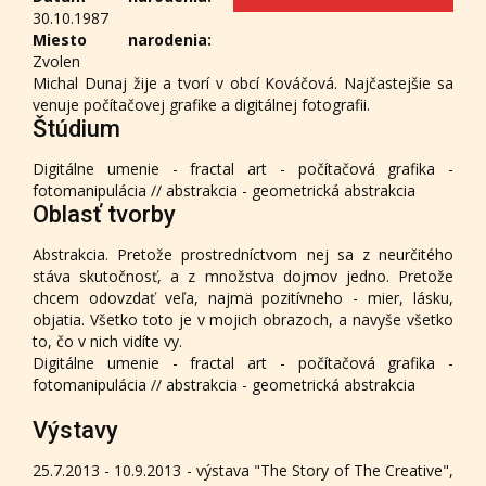
30.10.1987
Miesto narodenia:
Zvolen
Michal Dunaj žije a tvorí v obcí Kováčová. Najčastejšie sa
venuje počítačovej grafike a digitálnej fotografii.
Štúdium
Digitálne umenie - fractal art - počítačová grafika -
fotomanipulácia // abstrakcia - geometrická abstrakcia
Oblasť tvorby
Abstrakcia. Pretože prostredníctvom nej sa z neurčitého
stáva skutočnosť, a z množstva dojmov jedno. Pretože
chcem odovzdať veľa, najmä pozitívneho - mier, lásku,
objatia. Všetko toto je v mojich obrazoch, a navyše všetko
to, čo v nich vidíte vy.
Digitálne umenie - fractal art - počítačová grafika -
fotomanipulácia // abstrakcia - geometrická abstrakcia
Výstavy
25.7.2013 - 10.9.2013 - výstava "The Story of The Creative",