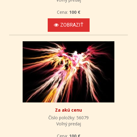
Cena:
100 €
ZOBRAZIŤ
Za akú cenu
Číslo položky: 56079
Voľný predaj
Cena:
100 €