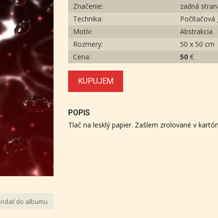
Značenie:
zadná stran
Technika:
Počítačová 
Motív:
Abstrakcia
Rozmery:
50 x 50 cm
Cena:
50
€
KUPUJEM
POPIS
Tlač na lesklý papier. Zašlem zrolované v kartón
ridať do albumu