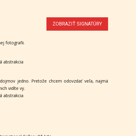
ZOBRAZIŤ SIGNATÚRY
ej fotografii.
ká abstrakcia
a dojmov jedno. Pretože chcem odovzdať veľa, najmä
ich vidíte vy.
ká abstrakcia