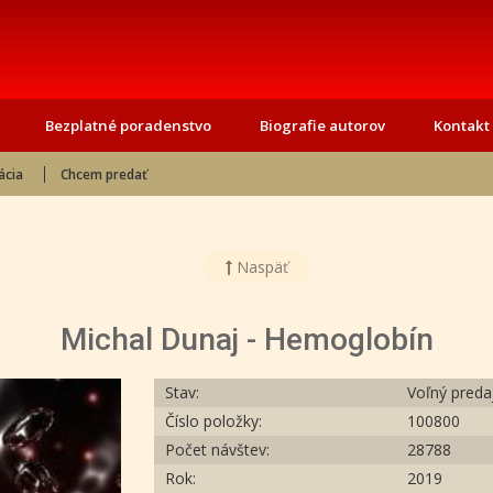
Bezplatné poradenstvo
Biografie autorov
Kontakt
ácia
Chcem predať
Naspäť
Michal Dunaj - Hemoglobín
Stav:
Voľný preda
Číslo položky:
100800
Počet návštev:
28788
Rok:
2019