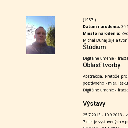
(1987-)
Dátum narodenia:
30.
Miesto narodenia:
Zvo
Michal Dunaj žije a tvorí
Štúdium
Digitálne umenie - fract
Oblasť tvorby
Abstrakcia. Pretože pr
pozitívneho - mier, lásku
Digitálne umenie - fract
Výstavy
25.7.2013 - 10.9.2013 - 
7 diel je vystavených v 