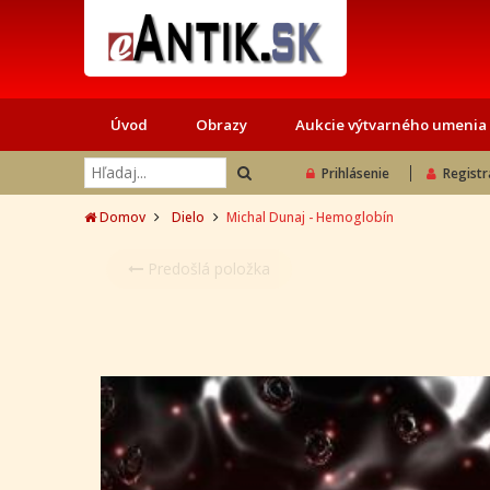
Úvod
Obrazy
Aukcie výtvarného umenia
Prihlásenie
Registr
Domov
Dielo
Michal Dunaj - Hemoglobín
Predošlá položka