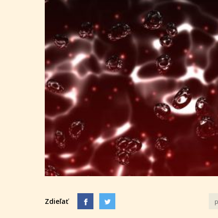
Zdieľať
p