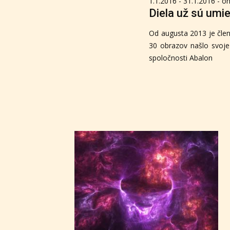
1.1.2016 - 31.1.2016 - on
Diela už sú um
Od augusta 2013 je člen
30 obrazov našlo svoje
spoločnosti Abalon