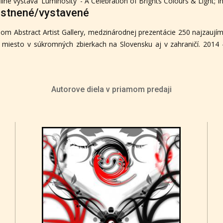
line výstava 'Luminosity' - A Celebration of Brights Colours & Light; I
iestnené/vystavené
om Abstract Artist Gallery, medzinárodnej prezentácie 250 najzaujím
 miesto v súkromných zbierkach na Slovensku aj v zahraničí. 2014 -
Autorove diela v priamom predaji