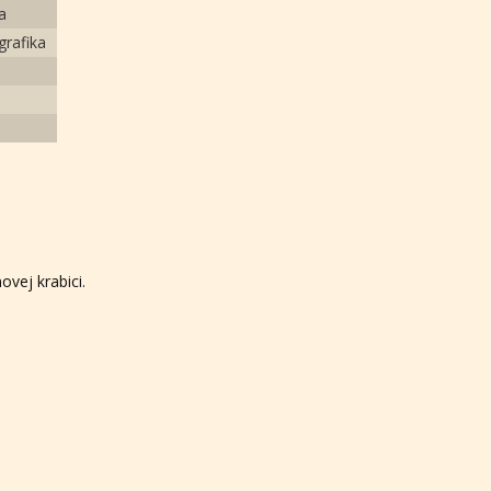
a
grafika
ovej krabici.