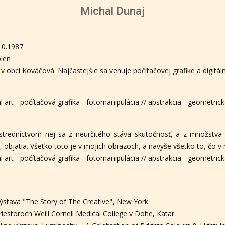
Michal Dunaj
10.1987
len
 v obcí Kováčová. Najčastejšie sa venuje počítačovej grafike a digitáln
al art - počítačová grafika - fotomanipulácia // abstrakcia - geometric
ostredníctvom nej sa z neurčitého stáva skutočnosť, a z množstv
, objatia. Všetko toto je v mojich obrazoch, a navyše všetko to, čo v n
al art - počítačová grafika - fotomanipulácia // abstrakcia - geometric
výstava "The Story of The Creative", New York
priestoroch Weill Cornell Medical College v Dohe, Katar.