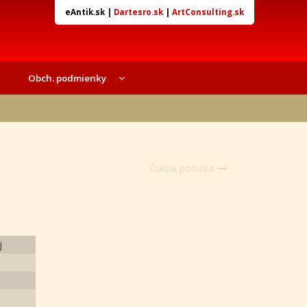
eAntik.sk
|
Dartesro.sk
|
ArtConsulting.sk
Obch. podmienky
Ďalšia položka
j