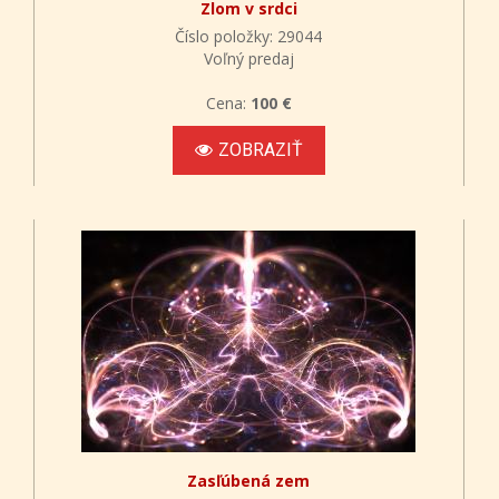
Zlom v srdci
Číslo položky: 29044
Voľný predaj
Cena:
100 €
ZOBRAZIŤ
Zasľúbená zem