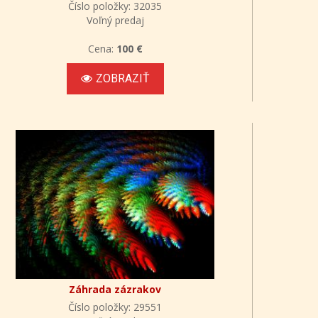
Číslo položky: 32035
Voľný predaj
Cena:
100 €
ZOBRAZIŤ
Záhrada zázrakov
Číslo položky: 29551