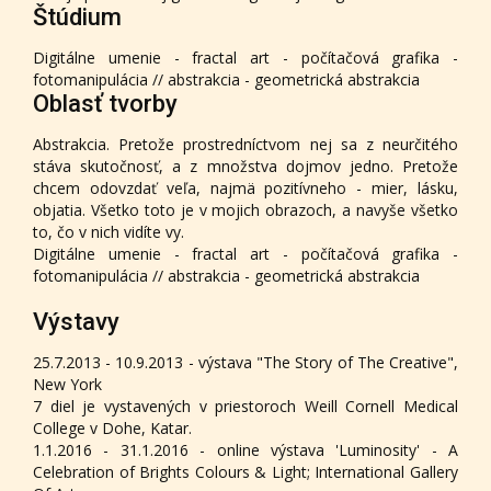
Štúdium
Digitálne umenie - fractal art - počítačová grafika -
fotomanipulácia // abstrakcia - geometrická abstrakcia
Oblasť tvorby
Abstrakcia. Pretože prostredníctvom nej sa z neurčitého
stáva skutočnosť, a z množstva dojmov jedno. Pretože
chcem odovzdať veľa, najmä pozitívneho - mier, lásku,
objatia. Všetko toto je v mojich obrazoch, a navyše všetko
to, čo v nich vidíte vy.
Digitálne umenie - fractal art - počítačová grafika -
fotomanipulácia // abstrakcia - geometrická abstrakcia
Výstavy
25.7.2013 - 10.9.2013 - výstava "The Story of The Creative",
New York
7 diel je vystavených v priestoroch Weill Cornell Medical
College v Dohe, Katar.
1.1.2016 - 31.1.2016 - online výstava 'Luminosity' - A
Celebration of Brights Colours & Light; International Gallery