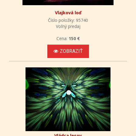
Vlajková loď
Číslo položky: 95740
Voľný predaj
Cena:
150 €
ZOBRAZIŤ
Vládca lesov