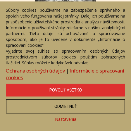
Súbory cookies používame na zabezpečenie správneho a
spoľahlivého fungovania našej stránky. Ďalej ich používame na
prispôsobenie užívateľského prostredia a analýzu návštevnosti.
Informácie o používaní stránky zdieľame s našimi analytickými
partnermi. Tieto údaje sú uchovávané a spracovávané
spôsobom, ako je to uvedené v dokumente „Informácie o
Uvidíme sa tam
spracovaní cookies“.
Číslo položky: 109738
Vyjadrite svoj súhlas so spracovaním osobných údajov
Voľný predaj
prostredníctvom súborov cookies použitím zobrazených
tlačidiel. Súhlas môžete kedykoľvek odvolať.
Cena:
50 €
Ochrana osobných údajov
Informácie o spracovaní
|
cookies
ZOBRAZIŤ
POVOLIŤ VŠETKO
ODMIETNUŤ
Nastavenia