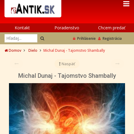
Kontakt
Poradenstvo
Chcem predať
Prihlásenie
Registrácia
Domov
Dielo
Michal Dunaj - Tajomstvo Shambally
Naspäť
Michal Dunaj - Tajomstvo Shambally