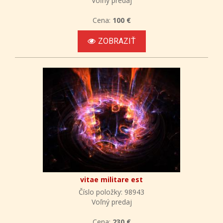
Voľný predaj
Cena:
100 €
ZOBRAZIŤ
vitae militare est
Číslo položky: 98943
Voľný predaj
Cena:
230 €