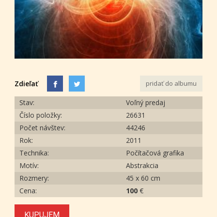
Zdieľať
pridať do albumu
Stav:
Voľný predaj
Číslo položky:
26631
Počet návštev:
44246
Rok:
2011
Technika:
Počítačová grafika
Motív:
Abstrakcia
Rozmery:
45 x 60 cm
Cena:
100
€
KUPUJEM