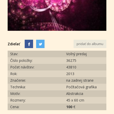
Zdieľať
pridať do albumu
Stav:
Voľný predaj
Číslo položky:
36275
Počet návštev:
43810
Rok:
2013
Značenie:
na zadnej strane
Technika:
Počítačová grafika
Motív:
Abstrakcia
Rozmery:
45 x 60 cm
Cena:
100
€