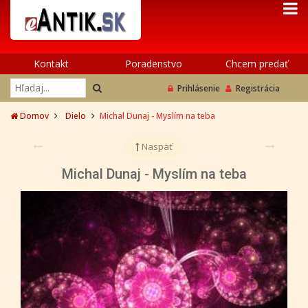
Kontakt
Poradenstvo
Chcem predať
Prihlásenie
Registrácia
Domov
Dielo
Michal Dunaj - Myslím na teba
Naspäť
Michal Dunaj - Myslím na teba