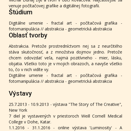
venuje počítačovej grafike a digitálnej fotografii.
Štúdium
Digitálne umenie - fractal art - počítačová grafika -
fotomanipulácia // abstrakcia - geometrická abstrakcia
Oblasť tvorby
Abstrakcia. Pretože prostredníctvom nej sa z neurčitého
stáva skutočnosť, a z množstva dojmov jedno. Pretože
chcem odovzdať veľa, najmä pozitívneho - mier, lásku,
objatia. Všetko toto je v mojich obrazoch, a navyše všetko
to, čo v nich vidíte vy.
Digitálne umenie - fractal art - počítačová grafika -
fotomanipulácia // abstrakcia - geometrická abstrakcia
Výstavy
25.7.2013 - 10.9.2013 - výstava "The Story of The Creative",
New York
7 diel je vystavených v priestoroch Weill Cornell Medical
College v Dohe, Katar.
1.1.2016 - 31.1.2016 - online výstava 'Luminosity' - A