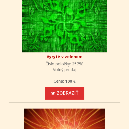
Vyryté v zelenom
Číslo položky: 25758
Voľný predaj
Cena:
100 €
ZOBRAZIŤ