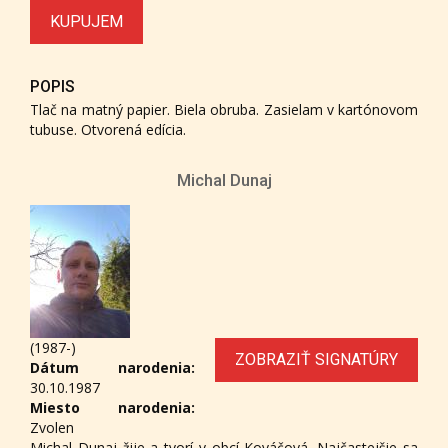
KUPUJEM
POPIS
Tlač na matný papier. Biela obruba. Zasielam v kartónovom
tubuse. Otvorená edícia.
Michal Dunaj
(1987-)
ZOBRAZIŤ SIGNATÚRY
Dátum narodenia:
30.10.1987
Miesto narodenia:
Zvolen
Michal Dunaj žije a tvorí v obcí Kováčová. Najčastejšie sa