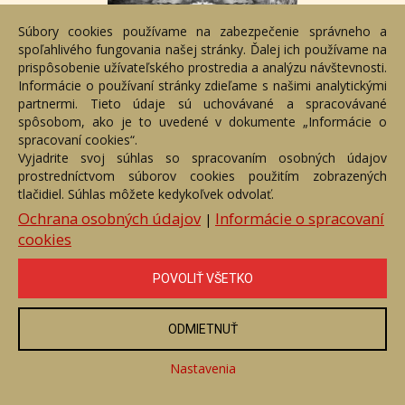
Súbory cookies používame na zabezpečenie správneho a
spoľahlivého fungovania našej stránky. Ďalej ich používame na
prispôsobenie užívateľského prostredia a analýzu návštevnosti.
Informácie o používaní stránky zdieľame s našimi analytickými
partnermi. Tieto údaje sú uchovávané a spracovávané
spôsobom, ako je to uvedené v dokumente „Informácie o
spracovaní cookies“.
Uvidíme sa tam
Vyjadrite svoj súhlas so spracovaním osobných údajov
prostredníctvom súborov cookies použitím zobrazených
Číslo položky: 109738
tlačidiel. Súhlas môžete kedykoľvek odvolať.
Voľný predaj
Ochrana osobných údajov
Informácie o spracovaní
|
Cena:
50 €
cookies
ZOBRAZIŤ
POVOLIŤ VŠETKO
ODMIETNUŤ
Nastavenia