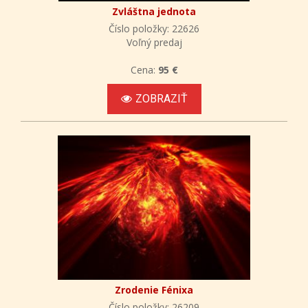
Zvláštna jednota
Číslo položky: 22626
Voľný predaj
Cena:
95 €
ZOBRAZIŤ
Zrodenie Fénixa
Číslo položky: 26209