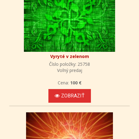
Vyryté v zelenom
Číslo položky: 25758
Voľný predaj
Cena:
100 €
ZOBRAZIŤ