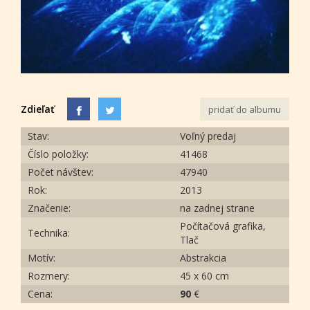
Zdieľať
pridať do albumu
Stav:
Voľný predaj
Číslo položky:
41468
Počet návštev:
47940
Rok:
2013
Značenie:
na zadnej strane
Počítačová grafika,
Technika:
Tlač
Motív:
Abstrakcia
Rozmery:
45 x 60 cm
Cena:
90
€