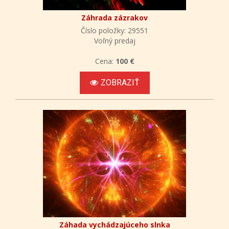
Záhrada zázrakov
Číslo položky: 29551
Voľný predaj
Cena:
100 €
ZOBRAZIŤ
Záhada vychádzajúceho slnka