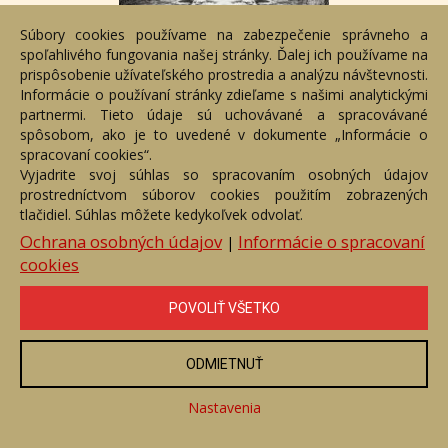
Súbory cookies používame na zabezpečenie správneho a
spoľahlivého fungovania našej stránky. Ďalej ich používame na
prispôsobenie užívateľského prostredia a analýzu návštevnosti.
Informácie o používaní stránky zdieľame s našimi analytickými
partnermi. Tieto údaje sú uchovávané a spracovávané
spôsobom, ako je to uvedené v dokumente „Informácie o
spracovaní cookies“.
Uvidíme sa tam
Vyjadrite svoj súhlas so spracovaním osobných údajov
Číslo položky: 109738
prostredníctvom súborov cookies použitím zobrazených
Voľný predaj
tlačidiel. Súhlas môžete kedykoľvek odvolať.
Ochrana osobných údajov
Informácie o spracovaní
Cena:
50 €
|
cookies
ZOBRAZIŤ
POVOLIŤ VŠETKO
ODMIETNUŤ
Nastavenia