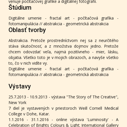
venuje počítačovej grafike a digitálnej fotografii.
Štúdium
Digitálne umenie - fractal art - počítačová grafika -
fotomanipulácia // abstrakcia - geometrická abstrakcia
Oblasť tvorby
Abstrakcia. Pretože prostredníctvom nej sa z neurčitého
stáva skutočnosť, a z množstva dojmov jedno. Pretože
chcem odovzdať veľa, najmä pozitívneho - mier, lásku,
objatia. Všetko toto je v mojich obrazoch, a navyše všetko
to, čo v nich vidíte vy.
Digitálne umenie - fractal art - počítačová grafika -
fotomanipulácia // abstrakcia - geometrická abstrakcia
Výstavy
25.7.2013 - 10.9.2013 - výstava "The Story of The Creative",
New York
7 diel je vystavených v priestoroch Weill Cornell Medical
College v Dohe, Katar.
1.1.2016 - 31.1.2016 - online výstava 'Luminosity' - A
Celebration of Brights Colours & Light; International Gallery