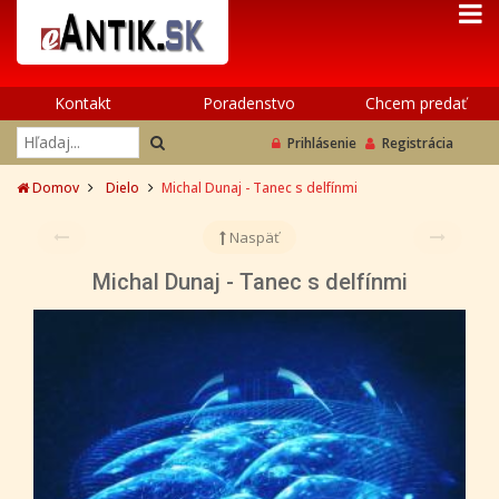
Kontakt
Poradenstvo
Chcem predať
Prihlásenie
Registrácia
Domov
Dielo
Michal Dunaj - Tanec s delfínmi
Naspäť
Michal Dunaj - Tanec s delfínmi