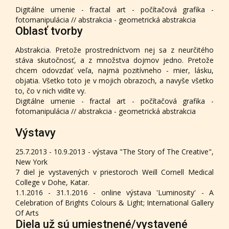
Digitálne umenie - fractal art - počítačová grafika -
fotomanipulácia // abstrakcia - geometrická abstrakcia
Oblasť tvorby
Abstrakcia. Pretože prostredníctvom nej sa z neurčitého
stáva skutočnosť, a z množstva dojmov jedno. Pretože
chcem odovzdať veľa, najmä pozitívneho - mier, lásku,
objatia. Všetko toto je v mojich obrazoch, a navyše všetko
to, čo v nich vidíte vy.
Digitálne umenie - fractal art - počítačová grafika -
fotomanipulácia // abstrakcia - geometrická abstrakcia
Výstavy
25.7.2013 - 10.9.2013 - výstava "The Story of The Creative",
New York
7 diel je vystavených v priestoroch Weill Cornell Medical
College v Dohe, Katar.
1.1.2016 - 31.1.2016 - online výstava 'Luminosity' - A
Celebration of Brights Colours & Light; International Gallery
Of Arts
Diela už sú umiestnené/vystavené