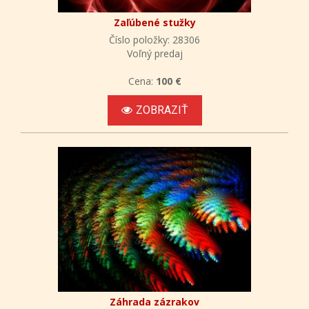
Zaľúbené stužky
Číslo položky: 28306
Voľný predaj
Cena:
100 €
ZOBRAZIŤ
Záhrada zázrakov