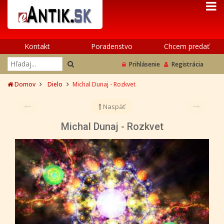
Kontakt
Poradenstvo
Chcem predať
Prihlásenie
Registrácia
Domov
Dielo
Michal Dunaj - Rozkvet
Naspäť
Michal Dunaj - Rozkvet