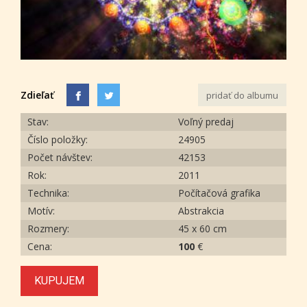
Zdieľať
pridať do albumu
Stav:
Voľný predaj
Číslo položky:
24905
Počet návštev:
42153
Rok:
2011
Technika:
Počítačová grafika
Motív:
Abstrakcia
Rozmery:
45 x 60 cm
Cena:
100
€
KUPUJEM