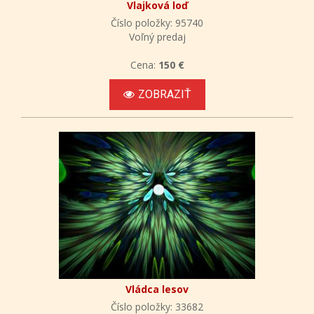
Vlajková loď
Číslo položky: 95740
Voľný predaj
Cena:
150 €
ZOBRAZIŤ
Vládca lesov
Číslo položky: 33682