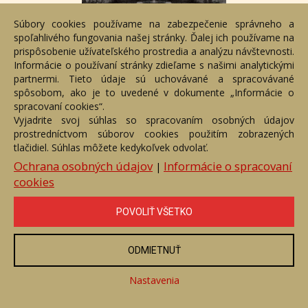
Súbory cookies používame na zabezpečenie správneho a
spoľahlivého fungovania našej stránky. Ďalej ich používame na
prispôsobenie užívateľského prostredia a analýzu návštevnosti.
Informácie o používaní stránky zdieľame s našimi analytickými
Uvidíme sa tam
partnermi. Tieto údaje sú uchovávané a spracovávané
spôsobom, ako je to uvedené v dokumente „Informácie o
Číslo položky: 109738
spracovaní cookies“.
Voľný predaj
Vyjadrite svoj súhlas so spracovaním osobných údajov
prostredníctvom súborov cookies použitím zobrazených
Cena:
50 €
tlačidiel. Súhlas môžete kedykoľvek odvolať.
ZOBRAZIŤ
Ochrana osobných údajov
Informácie o spracovaní
|
cookies
POVOLIŤ VŠETKO
ODMIETNUŤ
Nastavenia