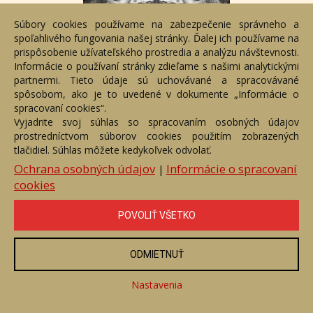
Súbory cookies používame na zabezpečenie správneho a
spoľahlivého fungovania našej stránky. Ďalej ich používame na
prispôsobenie užívateľského prostredia a analýzu návštevnosti.
Informácie o používaní stránky zdieľame s našimi analytickými
partnermi. Tieto údaje sú uchovávané a spracovávané
spôsobom, ako je to uvedené v dokumente „Informácie o
Uvidíme sa tam
spracovaní cookies“.
Číslo položky: 109738
Vyjadrite svoj súhlas so spracovaním osobných údajov
Voľný predaj
prostredníctvom súborov cookies použitím zobrazených
tlačidiel. Súhlas môžete kedykoľvek odvolať.
Cena:
50 €
Ochrana osobných údajov
Informácie o spracovaní
|
cookies
ZOBRAZIŤ
POVOLIŤ VŠETKO
ODMIETNUŤ
Nastavenia