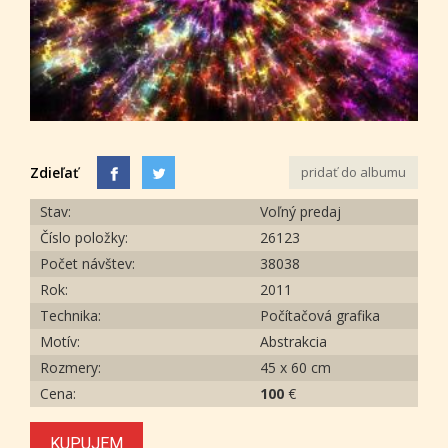
Zdieľať
pridať do albumu
Stav:
Voľný predaj
Číslo položky:
26123
Počet návštev:
38038
Rok:
2011
Technika:
Počítačová grafika
Motív:
Abstrakcia
Rozmery:
45 x 60 cm
Cena:
100
€
KUPUJEM