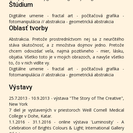
Štúdium
Digitálne umenie - fractal art - počítačová grafika -
fotomanipulácia // abstrakcia - geometrická abstrakcia
Oblasť tvorby
Abstrakcia. Pretože prostredníctvom nej sa z neurčitého
stáva skutočnosť, a z množstva dojmov jedno. Pretože
chcem odovzdať veľa, najmä pozitívneho - mier, lásku,
objatia. Všetko toto je v mojich obrazoch, a navyše všetko
to, čo v nich vidíte vy.
Digitálne umenie - fractal art - počítačová grafika -
fotomanipulácia // abstrakcia - geometrická abstrakcia
Výstavy
25.7.2013 - 10.9.2013 - výstava "The Story of The Creative",
New York
7 diel je vystavených v priestoroch Weill Cornell Medical
College v Dohe, Katar.
1.1.2016 - 31.1.2016 - online výstava 'Luminosity' - A
Celebration of Brights Colours & Light; International Gallery