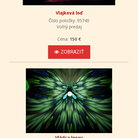
Vlajková loď
Číslo položky: 95740
Voľný predaj
Cena:
150 €
ZOBRAZIŤ
Vládca lesov