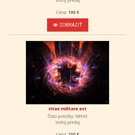
Voľný predaj
Cena:
100 €
ZOBRAZIŤ
vitae militare est
Číslo položky: 98943
Voľný predaj
Cena:
230 €