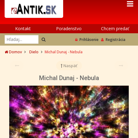
Kontakt
Poradenstvo
Chcem predať
Prihlásenie
Registrácia
Domov
Dielo
Michal Dunaj - Nebula
Naspäť
Michal Dunaj - Nebula