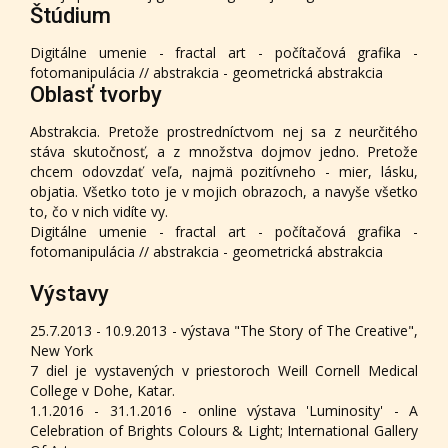
Štúdium
Digitálne umenie - fractal art - počítačová grafika -
fotomanipulácia // abstrakcia - geometrická abstrakcia
Oblasť tvorby
Abstrakcia. Pretože prostredníctvom nej sa z neurčitého
stáva skutočnosť, a z množstva dojmov jedno. Pretože
chcem odovzdať veľa, najmä pozitívneho - mier, lásku,
objatia. Všetko toto je v mojich obrazoch, a navyše všetko
to, čo v nich vidíte vy.
Digitálne umenie - fractal art - počítačová grafika -
fotomanipulácia // abstrakcia - geometrická abstrakcia
Výstavy
25.7.2013 - 10.9.2013 - výstava "The Story of The Creative",
New York
7 diel je vystavených v priestoroch Weill Cornell Medical
College v Dohe, Katar.
1.1.2016 - 31.1.2016 - online výstava 'Luminosity' - A
Celebration of Brights Colours & Light; International Gallery