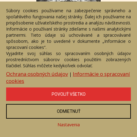
Súbory cookies používame na zabezpečenie správneho a
spoľahlivého fungovania našej stránky. Ďalej ich používame na
prispôsobenie užívateľského prostredia a analýzu návštevnosti.
Informácie o používaní stránky zdieľame s našimi analytickými
partnermi. Tieto údaje sú uchovávané a spracovávané
spôsobom, ako je to uvedené v dokumente „Informácie o
Uvidíme sa tam
spracovaní cookies“.
Číslo položky: 109738
Vyjadrite svoj súhlas so spracovaním osobných údajov
Voľný predaj
prostredníctvom súborov cookies použitím zobrazených
tlačidiel. Súhlas môžete kedykoľvek odvolať.
Cena:
50 €
Ochrana osobných údajov
Informácie o spracovaní
|
cookies
ZOBRAZIŤ
POVOLIŤ VŠETKO
ODMIETNUŤ
Nastavenia