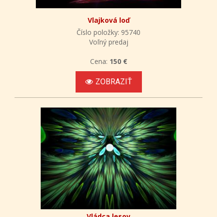
Vlajková loď
Číslo položky: 95740
Voľný predaj
Cena:
150 €
ZOBRAZIŤ
Vládca lesov