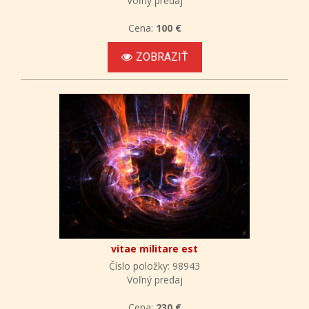
Voľný predaj
Cena:
100 €
ZOBRAZIŤ
vitae militare est
Číslo položky: 98943
Voľný predaj
Cena:
230 €