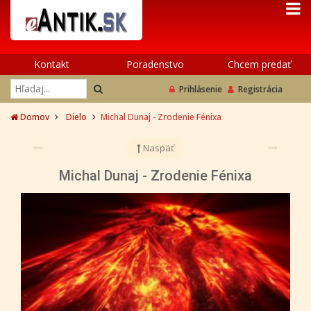
Kontakt
Poradenstvo
Chcem predať
Prihlásenie
Registrácia
Domov
Dielo
Michal Dunaj - Zrodenie Fénixa
Naspäť
Michal Dunaj - Zrodenie Fénixa