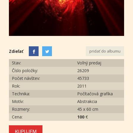
Zdieľať
pridať do albumu
Stav:
Voľný predaj
Číslo položky:
26209
Počet návštev:
45733
Rok:
2011
Technika:
Počítačová grafika
Motív:
Abstrakcia
Rozmery:
45 x 60 cm
Cena:
100
€
KUPUJEM