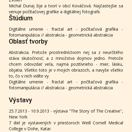
Michal Dunaj žije a tvorí v obcí Kováčová. Najčastejšie sa
venuje počítačovej grafike a digitálnej fotografii.
Štúdium
Digitálne umenie - fractal art - počítačová grafika -
fotomanipulácia // abstrakcia - geometrická abstrakcia
Oblasť tvorby
Abstrakcia. Pretože prostredníctvom nej sa z neurčitého
stáva skutočnosť, a z množstva dojmov jedno. Pretože
chcem odovzdať veľa, najmä pozitívneho - mier, lásku,
objatia. Všetko toto je v mojich obrazoch, a navyše všetko
to, čo v nich vidíte vy.
Digitálne umenie - fractal art - počítačová grafika -
fotomanipulácia // abstrakcia - geometrická abstrakcia
Výstavy
25.7.2013 - 10.9.2013 - výstava "The Story of The Creative",
New York
7 diel je vystavených v priestoroch Weill Cornell Medical
College v Dohe, Katar.