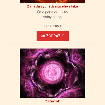
Záhada vychádzajúceho slnka
Číslo položky: 30685
Voľný predaj
Cena:
100 €
ZOBRAZIŤ
Začiatok