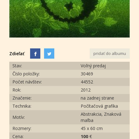
Zdieľať
pridať do albumu
Stav:
Voľný predaj
Číslo položky:
30469
Počet návštev:
44552
Rok:
2012
Značenie:
na zadnej strane
Technika:
Počítačová grafika
Abstrakcia, Znaková
Motív:
maľba
Rozmery:
45 x 60 cm
Cena:
100
€