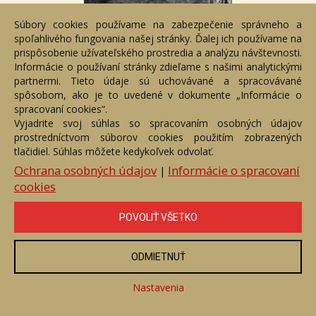
Súbory cookies používame na zabezpečenie správneho a
spoľahlivého fungovania našej stránky. Ďalej ich používame na
prispôsobenie užívateľského prostredia a analýzu návštevnosti.
Informácie o používaní stránky zdieľame s našimi analytickými
partnermi. Tieto údaje sú uchovávané a spracovávané
spôsobom, ako je to uvedené v dokumente „Informácie o
spracovaní cookies“.
Vyjadrite svoj súhlas so spracovaním osobných údajov
Uvidíme sa tam
prostredníctvom súborov cookies použitím zobrazených
tlačidiel. Súhlas môžete kedykoľvek odvolať.
Číslo položky: 109738
Voľný predaj
Ochrana osobných údajov
Informácie o spracovaní
|
cookies
Cena:
50 €
POVOLIŤ VŠETKO
ZOBRAZIŤ
ODMIETNUŤ
Nastavenia