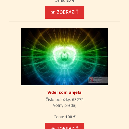
Cena:
85 €
ZOBRAZIŤ
Videl som anjela
Číslo položky: 63272
Voľný predaj
Cena:
100 €
ZOBRAZIŤ