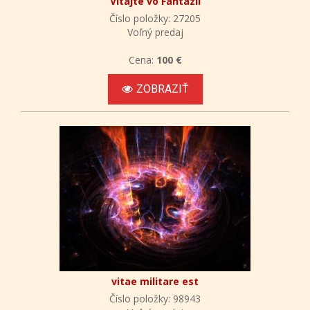
Vitajte vo Fantázii
Číslo položky: 27205
Voľný predaj
Cena:
100 €
ZOBRAZIŤ
vitae militare est
Číslo položky: 98943