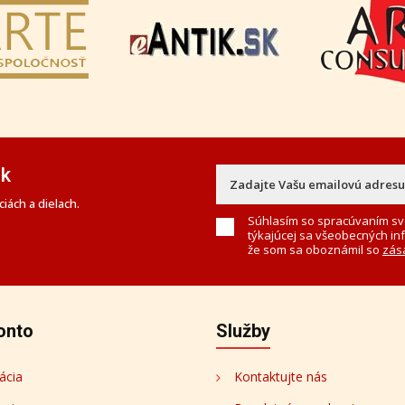
ek
iách a dielach.
Súhlasím so spracúvaním sv
týkajúcej sa všeobecných in
že som sa oboznámil so
zás
onto
Služby
ácia
Kontaktujte nás