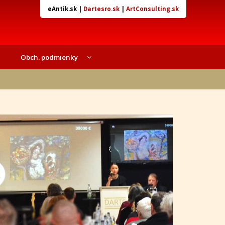
eAntik.sk
|
Dartesro.sk
|
ArtConsulting.sk
Obch. podmienky