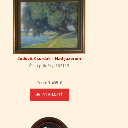
Ľudovít Csordák - Nad jazerom
Číslo položky: 162113
Cena:
3 435 €
ZOBRAZIŤ