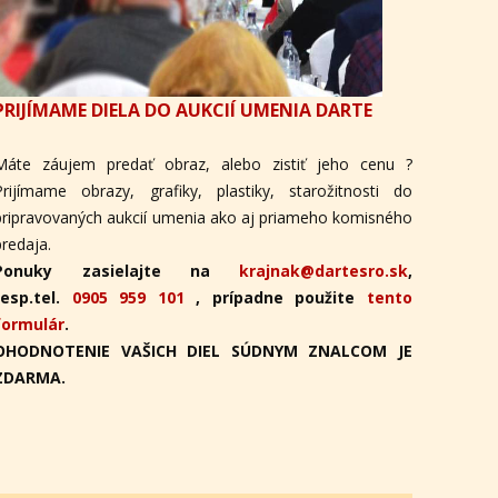
PRIJÍMAME DIELA DO AUKCIÍ UMENIA DARTE
Máte záujem predať obraz, alebo zistiť jeho cenu ?
Prijímame obrazy, grafiky, plastiky, starožitnosti do
pripravovaných aukcií umenia ako aj priameho komisného
predaja.
Ponuky zasielajte na
krajnak@dartesro.sk
,
resp.tel.
0905 959 101
, prípadne použite
tento
formulár
.
OHODNOTENIE VAŠICH DIEL SÚDNYM ZNALCOM JE
ZDARMA.