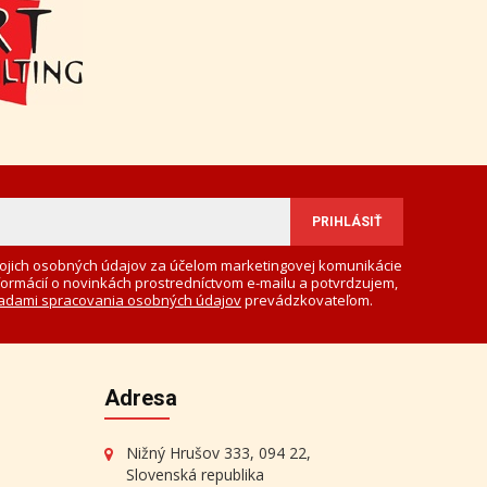
ojich osobných údajov za účelom marketingovej komunikácie
formácií o novinkách prostredníctvom e-mailu a potvrdzujem,
adami spracovania osobných údajov
prevádzkovateľom.
Adresa
Nižný Hrušov 333, 094 22,
Slovenská republika