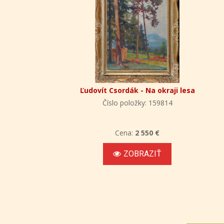
Ľudovít Csordák - Na okraji lesa
Číslo položky: 159814
Cena:
2 550 €
ZOBRAZIŤ