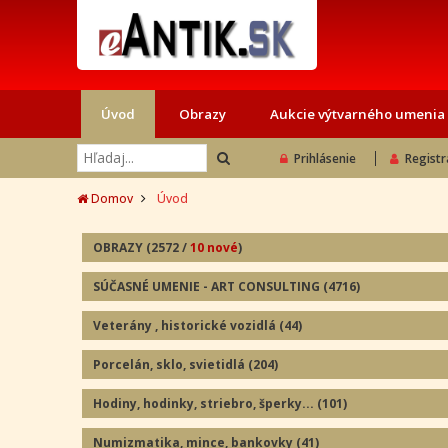
Úvod
Obrazy
Aukcie výtvarného umenia
Prihlásenie
Registr
Domov
Úvod
OBRAZY
(2572
/
10 nové
)
SÚČASNÉ UMENIE - ART CONSULTING
(4716)
Veterány , historické vozidlá
(44
)
Porcelán, sklo, svietidlá
(204
)
Hodiny, hodinky, striebro, šperky...
(101
)
Numizmatika, mince, bankovky
(41
)