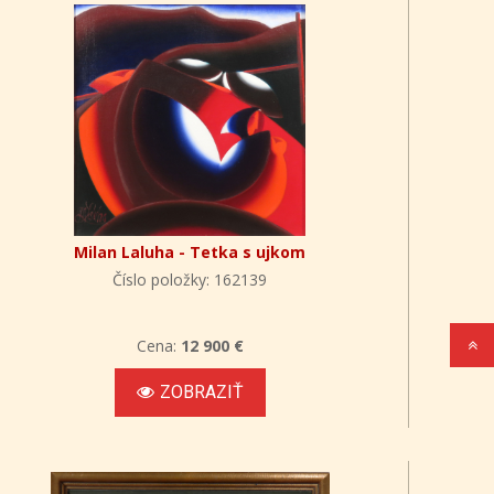
Milan Laluha - Tetka s ujkom
Číslo položky: 162139
Cena:
12 900 €
ZOBRAZIŤ