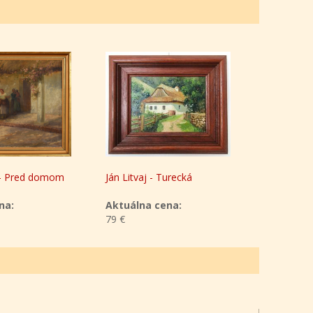
 - Pred domom
Ján Litvaj - Turecká
Ján Litva
na:
Aktuálna cena:
Aktuáln
79 €
79 €