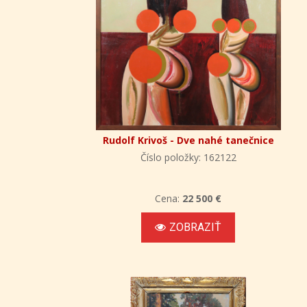
Rudolf Krivoš - Dve nahé tanečnice
Číslo položky: 162122
Cena:
22 500 €
ZOBRAZIŤ