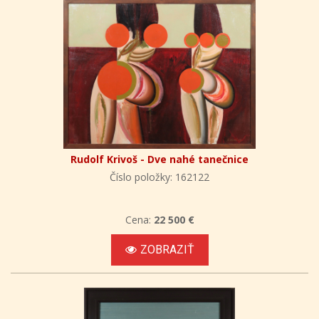
Rudolf Krivoš - Dve nahé tanečnice
Číslo položky: 162122
Cena:
22 500 €
ZOBRAZIŤ