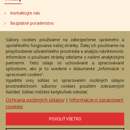
Kontaktujte nás
Bezplatné poradenstvo
Adresa
Súbory cookies používame na zabezpečenie správneho a
spoľahlivého fungovania našej stránky. Ďalej ich používame na
Nižný Hrušov 333, 094 22,
prispôsobenie užívateľského prostredia a analýzu návštevnosti.
Slovenská republika
Informácie o používaní stránky zdieľame s našimi analytickými
partnermi. Tieto údaje sú uchovávané a spracovávané
+421 905 356 921
spôsobom, ako je to uvedené v dokumente „Informácie o
+421 905 959 101
spracovaní cookies“.
eantik@eantik.sk
Vyjadrite svoj súhlas so spracovaním osobných údajov
prostredníctvom súborov cookies použitím zobrazených
tlačidiel. Súhlas môžete kedykoľvek odvolať.
Úvod
Návod
Cenník
Obchodné podmienky
Ochrana osobných údajov
Informácie o spracovaní
|
Ochrana os. údajov
Kontakt
Bezplatné poradenstvo
cookies
Biografie autorov
POVOLIŤ VŠETKO
eAntik.sk © 2007 - 2026
Akékoľvek používanie obrazových a textových súčastí tejto stránky je
podmienené výslovným súhlasom jej vlastníka. Všetky práva sú