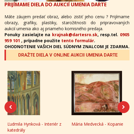
PRIJÍMAME DIELA DO AUKCIÍ UMENIA DARTE
Máte záujem predať obraz, alebo zistiť jeho cenu ? Prijímame
obrazy, grafiky, plastiky, starožitnosti do pripravovaných
aukcií umenia ako aj priameho komisného predaja.
Ponuky zasielajte na
krajnak@dartesro.sk
, resp.tel.
0905
959 101
, prípadne použite
tento formulár
.
OHODNOTENIE VAŠICH DIEL SÚDNYM ZNALCOM JE ZDARMA.
DRAŽTE DIELA V ONLINE AUKCII UMENIA DARTE
Ľudmila Hynková - Interiér z
Mária Medvecká - Kopanie
katedrály