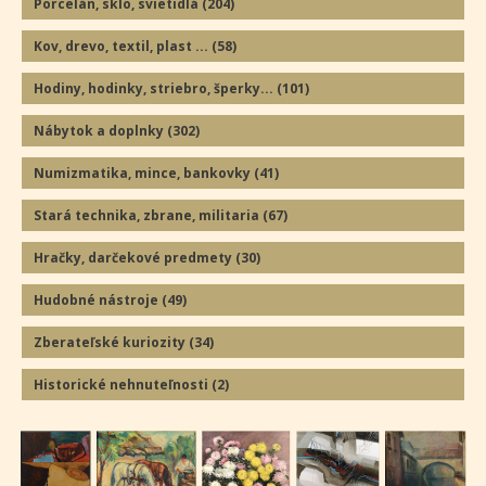
Porcelán, sklo, svietidlá
(204
)
Kov, drevo, textil, plast ...
(58
)
Hodiny, hodinky, striebro, šperky...
(101
)
Nábytok a doplnky
(302
)
Numizmatika, mince, bankovky
(41
)
Stará technika, zbrane, militaria
(67
)
Hračky, darčekové predmety
(30
)
Hudobné nástroje
(49
)
Zberateľské kuriozity
(34
)
Historické nehnuteľnosti
(2
)