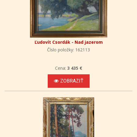
Ľudovít Csordák - Nad jazerom
Číslo položky: 162113
Cena:
3 435 €
ZOBRAZIŤ