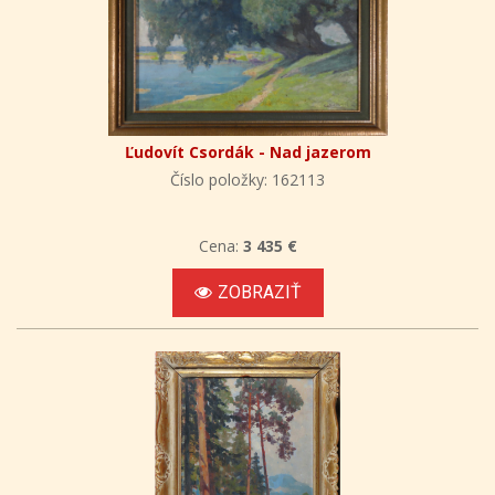
Ľudovít Csordák - Nad jazerom
Číslo položky: 162113
Cena:
3 435 €
ZOBRAZIŤ