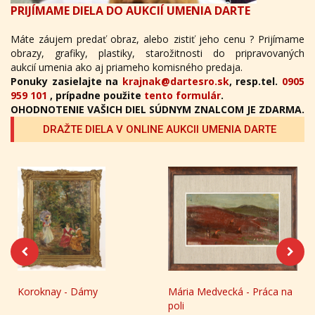
PRIJÍMAME DIELA DO AUKCIÍ UMENIA DARTE
Máte záujem predať obraz, alebo zistiť jeho cenu ? Prijímame
obrazy, grafiky, plastiky, starožitnosti do pripravovaných
aukcií umenia ako aj priameho komisného predaja.
Ponuky zasielajte na
krajnak@dartesro.sk
, resp.tel.
0905
959 101
, prípadne použite
tento formulár
.
OHODNOTENIE VAŠICH DIEL SÚDNYM ZNALCOM JE ZDARMA.
DRAŽTE DIELA V ONLINE AUKCII UMENIA DARTE
Koroknay - Dámy
Mária Medvecká - Práca na
poli