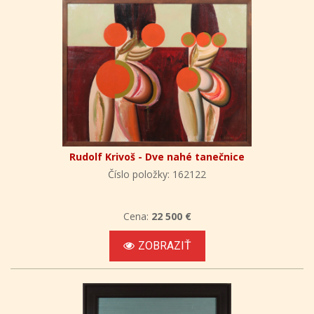
Rudolf Krivoš - Dve nahé tanečnice
Číslo položky: 162122
Cena:
22 500 €
ZOBRAZIŤ