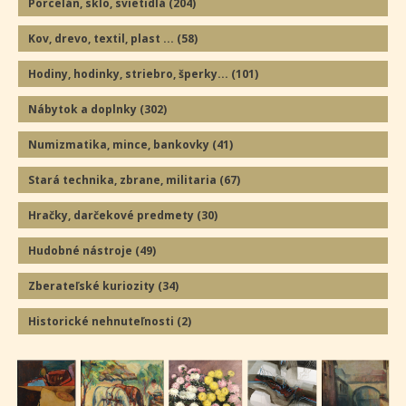
Porcelán, sklo, svietidlá
(204
)
Kov, drevo, textil, plast ...
(58
)
Hodiny, hodinky, striebro, šperky...
(101
)
Nábytok a doplnky
(302
)
Numizmatika, mince, bankovky
(41
)
Stará technika, zbrane, militaria
(67
)
Hračky, darčekové predmety
(30
)
Hudobné nástroje
(49
)
Zberateľské kuriozity
(34
)
Historické nehnuteľnosti
(2
)