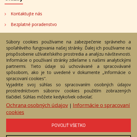
Kontaktujte nás
Bezplatné poradenstvo
Adresa
Súbory cookies používame na zabezpečenie správneho a
spoľahlivého fungovania našej stránky. Ďalej ich používame na
Nižný Hrušov 333, 094 22,
prispôsobenie užívateľského prostredia a analýzu návštevnosti.
Slovenská republika
Informácie o používaní stránky zdieľame s našimi analytickými
partnermi. Tieto údaje sú uchovávané a spracovávané
+421 905 356 921
spôsobom, ako je to uvedené v dokumente „Informácie o
+421 905 959 101
spracovaní cookies“.
eantik@eantik.sk
Vyjadrite svoj súhlas so spracovaním osobných údajov
prostredníctvom súborov cookies použitím zobrazených
tlačidiel. Súhlas môžete kedykoľvek odvolať.
Úvod
Návod
Cenník
Obchodné podmienky
Ochrana osobných údajov
Informácie o spracovaní
|
Ochrana os. údajov
Kontakt
Bezplatné poradenstvo
cookies
Biografie autorov
POVOLIŤ VŠETKO
eAntik.sk © 2007 - 2026
Akékoľvek používanie obrazových a textových súčastí tejto stránky je
podmienené výslovným súhlasom jej vlastníka. Všetky práva sú